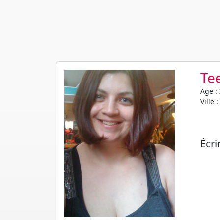
Te
Age :
Ville :
Écri