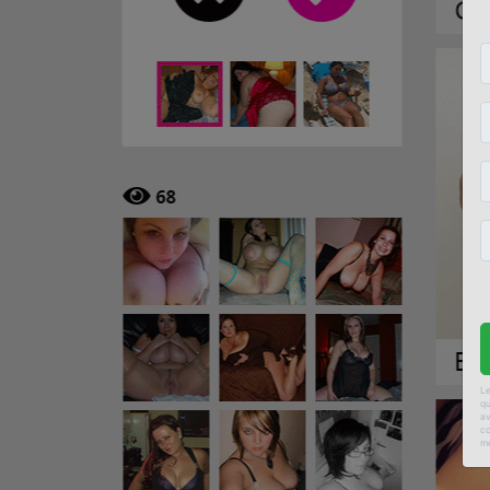
Le
qu
av
co
me