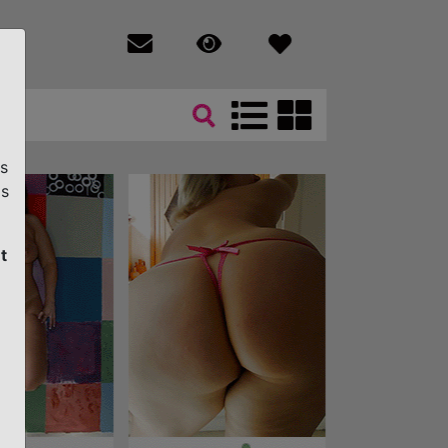
s
is
t