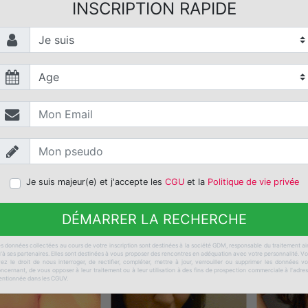
INSCRIPTION RAPIDE
Je suis majeur(e) et j'accepte les
CGU
et la
Politique de vie privée
DÉMARRER LA RECHERCHE
s données collectées au cours de votre inscription sont destinées à la société GDM, responsable du traitement ai
'à ses partenaires. Elles sont destinées à vous proposer des rencontres en adéquation avec votre personnalité. V
ez le droit de nous interroger, de rectifier, compléter, mettre à jour, verrouiller ou supprimer les données v
ncernant, de vous opposer à leur traitement ou à leur utilisation à des fins de prospection commerciale à l'adre
ntionnée dans les CGUV.