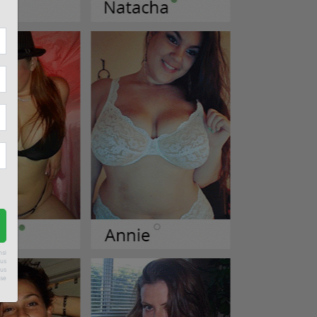
nsi
ous
ous
sse